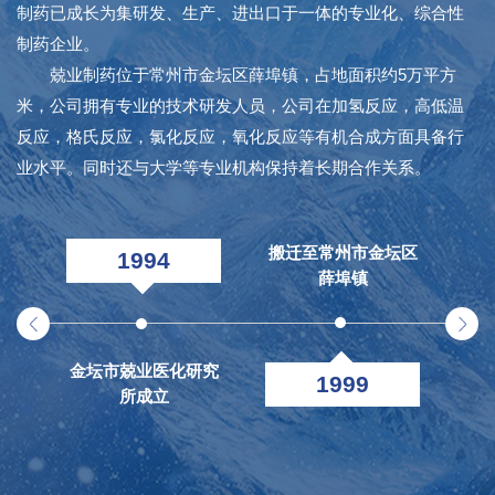
制药已成长为集研发、生产、进出口于一体的专业化、综合性
制药企业。
兢业制药位于常州市金坛区薛埠镇，占地面积约5万平方
米，公司拥有专业的技术研发人员，公司在加氢反应，高低温
反应，格氏反应，氯化反应，氧化反应等有机合成方面具备行
业水平。同时还与大学等专业机构保持着长期合作关系。
搬迁至常州市金坛区
1994
薛埠镇
金坛市兢业医化研究
金
1999
所成立