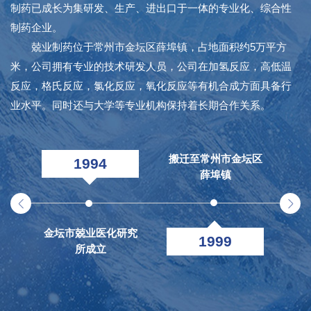
制药已成长为集研发、生产、进出口于一体的专业化、综合性
制药企业。
兢业制药位于常州市金坛区薛埠镇，占地面积约5万平方
米，公司拥有专业的技术研发人员，公司在加氢反应，高低温
反应，格氏反应，氯化反应，氧化反应等有机合成方面具备行
业水平。同时还与大学等专业机构保持着长期合作关系。
搬迁至常州市金坛区
1994
薛埠镇
金坛市兢业医化研究
金
1999
所成立