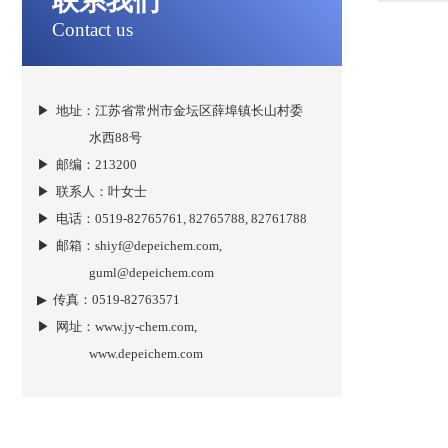
联系我们
Contact us
▶ 地址：江苏省常州市金坛区薛埠镇长山村委
水西88号
▶ 邮编：213200
▶ 联系人：叶女士
▶ 电话：0519-82765761, 82765788, 82761788
▶ 邮箱：
shiyf@depeichem.com
,
guml@depeichem.com
▶ 传真：0519-82763571
▶ 网址：
www.jy-chem.com
,
www.depeichem.com