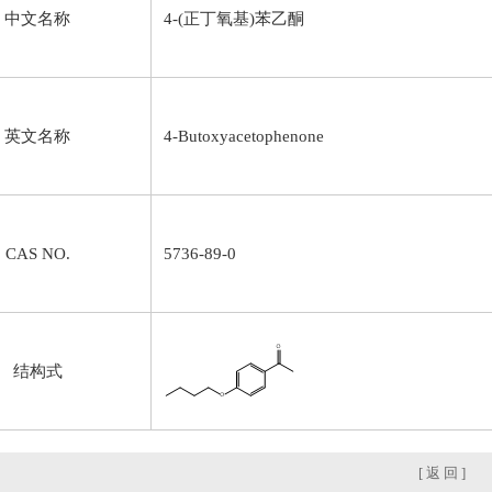
中文名称
4-(正丁氧基)苯乙酮
英文名称
4-Butoxyacetophenone
CAS NO.
5736-89-0
结构式
[ 返 回 ]