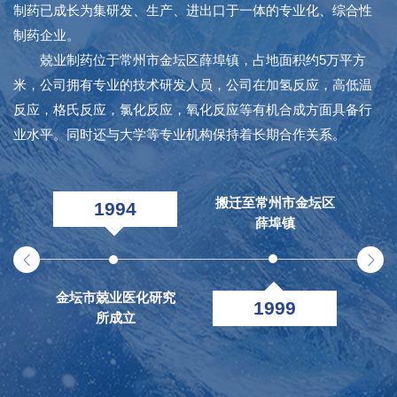
制药已成长为集研发、生产、进出口于一体的专业化、综合性
制药企业。
兢业制药位于常州市金坛区薛埠镇，占地面积约5万平方
米，公司拥有专业的技术研发人员，公司在加氢反应，高低温
反应，格氏反应，氯化反应，氧化反应等有机合成方面具备行
业水平。同时还与大学等专业机构保持着长期合作关系。
搬迁至常州市金坛区
1994
薛埠镇
金坛市兢业医化研究
金
1999
所成立