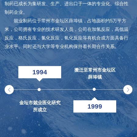
制药已成长为集研发、生产、进出口于一体的专业化、综合性
制药企业。
兢业制药位于常州市金坛区薛埠镇，占地面积约5万平方
米，公司拥有专业的技术研发人员，公司在加氢反应，高低温
反应，格氏反应，氯化反应，氧化反应等有机合成方面具备行
业水平。同时还与大学等专业机构保持着长期合作关系。
搬迁至常州市金坛区
1994
薛埠镇
金坛市兢业医化研究
金
1999
所成立