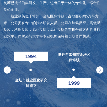
制药已成长为集研发、生产、进出口于一体的专业化、综合性
制药企业。
兢业制药位于常州市金坛区薛埠镇，占地面积约5万平方
米，公司拥有专业的技术研发人员，公司在加氢反应，高低温
反应，格氏反应，氯化反应，氧化反应等有机合成方面具备行
业水平。同时还与大学等专业机构保持着长期合作关系。
搬迁至常州市金坛区
1994
薛埠镇
金坛市兢业医化研究
金
1999
所成立